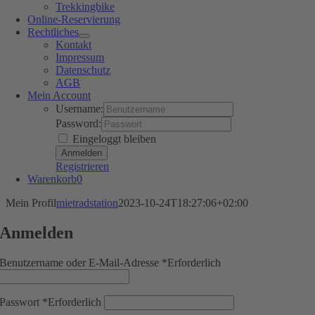
Trekkingbike
Online-Reservierung
Rechtliches
Kontakt
Impressum
Datenschutz
AGB
Mein Account
Username:
Password:
Eingeloggt bleiben
Registrieren
Warenkorb
0
Mein Profil
mietradstation
2023-10-24T18:27:06+02:00
Anmelden
Benutzername oder E-Mail-Adresse
*
Erforderlich
Passwort
*
Erforderlich