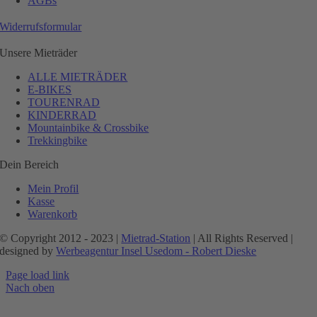
AGBs
Widerrufsformular
Unsere Mieträder
ALLE MIETRÄDER
E-BIKES
TOURENRAD
KINDERRAD
Mountainbike & Crossbike
Trekkingbike
Dein Bereich
Mein Profil
Kasse
Warenkorb
© Copyright 2012 - 2023 |
Mietrad-Station
| All Rights Reserved |
designed by
Werbeagentur Insel Usedom - Robert Dieske
Page load link
Nach oben