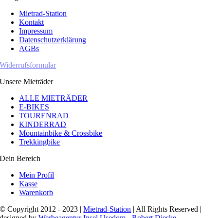
Mietrad-Station
Kontakt
Impressum
Datenschutzerklärung
AGBs
Widerrufsformular
Unsere Mieträder
ALLE MIETRÄDER
E-BIKES
TOURENRAD
KINDERRAD
Mountainbike & Crossbike
Trekkingbike
Dein Bereich
Mein Profil
Kasse
Warenkorb
© Copyright 2012 - 2023 |
Mietrad-Station
| All Rights Reserved |
designed by
Werbeagentur Insel Usedom - Robert Dieske