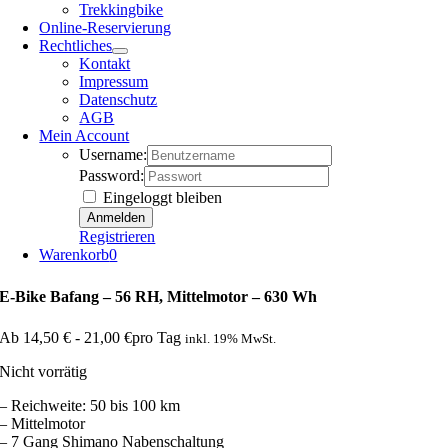
Trekkingbike
Online-Reservierung
Rechtliches
Kontakt
Impressum
Datenschutz
AGB
Mein Account
Username:
Password:
Eingeloggt bleiben
Registrieren
Warenkorb
0
E-Bike Bafang – 56 RH, Mittelmotor – 630 Wh
Ab
14,50
€
-
21,00
€
pro Tag
inkl. 19% MwSt.
Nicht vorrätig
– Reichweite: 50 bis 100 km
– Mittelmotor
– 7 Gang Shimano Nabenschaltung