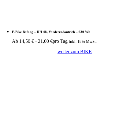
E-Bike Bafang – RH 48, Vorderradantrieb – 630 Wh
Ab
14,50
€
-
21,00
€
pro Tag
inkl. 19% MwSt.
weiter zum BIKE