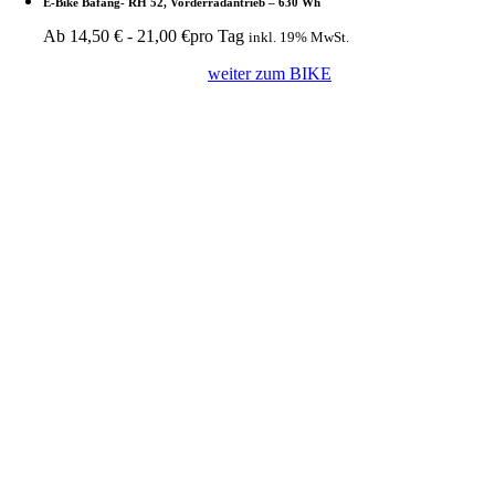
E-Bike Bafang- RH 52, Vorderradantrieb – 630 Wh
Ab
14,50
€
-
21,00
€
pro Tag
inkl. 19% MwSt.
weiter zum BIKE