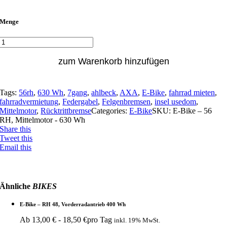
Menge
zum Warenkorb hinzufügen
Tags:
56rh
,
630 Wh
,
7gang
,
ahlbeck
,
AXA
,
E-Bike
,
fahrrad mieten
,
fahrradvermietung
,
Federgabel
,
Felgenbremsen
,
insel usedom
,
Mittelmotor
,
Rücktrittbremse
Categories:
E-Bike
SKU:
E-Bike – 56
RH, Mittelmotor - 630 Wh
Share this
Tweet this
Email this
Ähnliche
BIKES
E-Bike – RH 48, Vorderradantrieb 400 Wh
Ab
13,00
€
-
18,50
€
pro Tag
inkl. 19% MwSt.