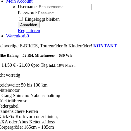
Mein Account
Username:
Password:
Eingeloggt bleiben
Registrieren
Warenkorb
0
chwertige E-BIKES, Tourenräder & Kinderräder!
KONTAKT
ike Bafang – 52 RH, Mittelmotor – 630 Wh
b
14,50
€
-
21,00
€
pro Tag
inkl. 19% MwSt.
cht vorrätig
Reichweite: 50 bis 100 km
Mittelmotor
7 Gang Shimano Nabenschaltung
Rücktrittbremse
Federgabel
Pannensichere Reifen
KlickFix Korb vorn oder hinten,
AXA oder Abus Kettenschloss
Körpergröße: 165cm – 185cm