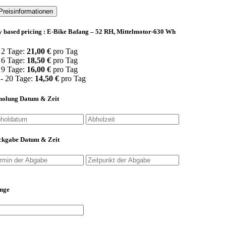
Preisinformationen
 based pricing : E-Bike Bafang – 52 RH, Mittelmotor-630 Wh
- 2 Tage:
21,00
€
pro Tag
- 6 Tage:
18,50
€
pro Tag
- 9 Tage:
16,00
€
pro Tag
 - 20 Tage:
14,50
€
pro Tag
holung Datum & Zeit
ckgabe Datum & Zeit
nge