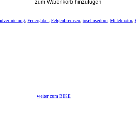
zum Warenkorb hinzufügen
radvermietung
,
Federgabel
,
Felgenbremsen
,
insel usedom
,
Mittelmotor
,
weiter zum BIKE