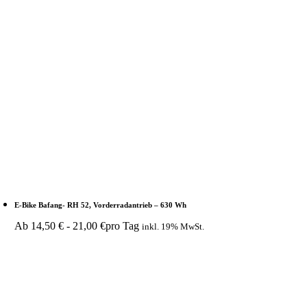
E-Bike Bafang- RH 52, Vorderradantrieb – 630 Wh
Ab
14,50
€
-
21,00
€
pro Tag
inkl. 19% MwSt.