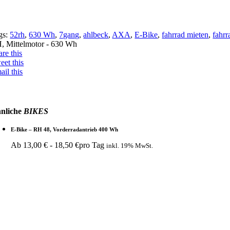
gs:
52rh
,
630 Wh
,
7gang
,
ahlbeck
,
AXA
,
E-Bike
,
fahrrad mieten
,
fahr
, Mittelmotor - 630 Wh
are this
eet this
ail this
nliche
BIKES
E-Bike – RH 48, Vorderradantrieb 400 Wh
Ab
13,00
€
-
18,50
€
pro Tag
inkl. 19% MwSt.