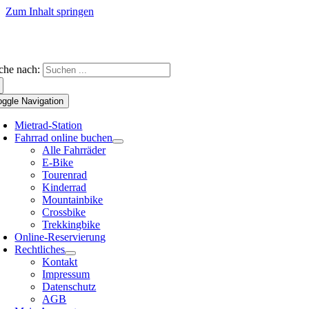
Zum Inhalt springen
che nach:
oggle Navigation
Mietrad-Station
Fahrrad online buchen
Alle Fahrräder
E-Bike
Tourenrad
Kinderrad
Mountainbike
Crossbike
Trekkingbike
Online-Reservierung
Rechtliches
Kontakt
Impressum
Datenschutz
AGB