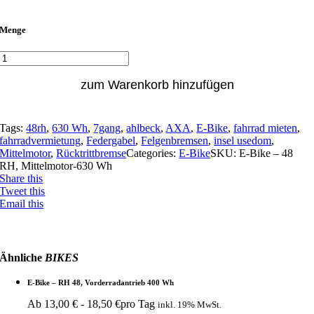
Menge
zum Warenkorb hinzufügen
Tags:
48rh
,
630 Wh
,
7gang
,
ahlbeck
,
AXA
,
E-Bike
,
fahrrad mieten
,
fahrradvermietung
,
Federgabel
,
Felgenbremsen
,
insel usedom
,
Mittelmotor
,
Rücktrittbremse
Categories:
E-Bike
SKU:
E-Bike – 48
RH, Mittelmotor-630 Wh
Share this
Tweet this
Email this
Ähnliche
BIKES
E-Bike – RH 48, Vorderradantrieb 400 Wh
Ab
13,00
€
-
18,50
€
pro Tag
inkl. 19% MwSt.