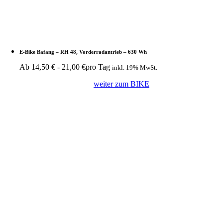
E-Bike Bafang – RH 48, Vorderradantrieb – 630 Wh
Ab
14,50
€
-
21,00
€
pro Tag
inkl. 19% MwSt.
weiter zum BIKE