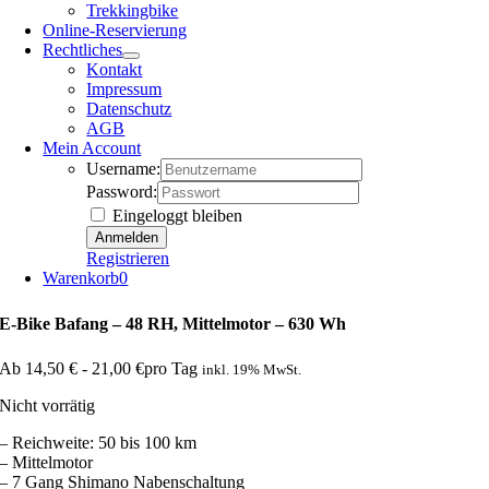
Trekkingbike
Online-Reservierung
Rechtliches
Kontakt
Impressum
Datenschutz
AGB
Mein Account
Username:
Password:
Eingeloggt bleiben
Registrieren
Warenkorb
0
E-Bike Bafang – 48 RH, Mittelmotor – 630 Wh
Ab
14,50
€
-
21,00
€
pro Tag
inkl. 19% MwSt.
Nicht vorrätig
– Reichweite: 50 bis 100 km
– Mittelmotor
– 7 Gang Shimano Nabenschaltung