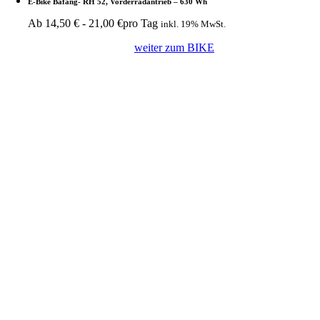
E-Bike Bafang- RH 52, Vorderradantrieb – 630 Wh
Ab
14,50
€
-
21,00
€
pro Tag
inkl. 19% MwSt.
weiter zum BIKE