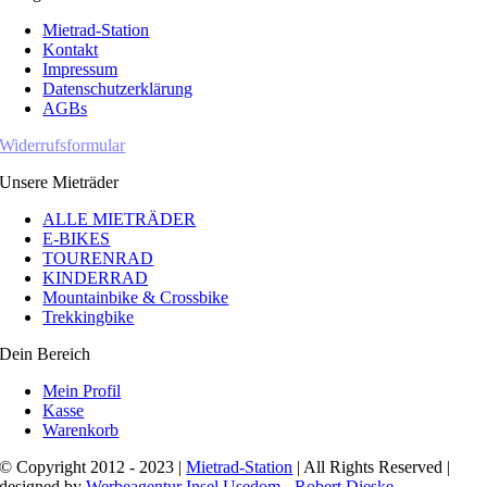
Mietrad-Station
Kontakt
Impressum
Datenschutzerklärung
AGBs
Widerrufsformular
Unsere Mieträder
ALLE MIETRÄDER
E-BIKES
TOURENRAD
KINDERRAD
Mountainbike & Crossbike
Trekkingbike
Dein Bereich
Mein Profil
Kasse
Warenkorb
© Copyright 2012 - 2023 |
Mietrad-Station
| All Rights Reserved |
designed by
Werbeagentur Insel Usedom - Robert Dieske